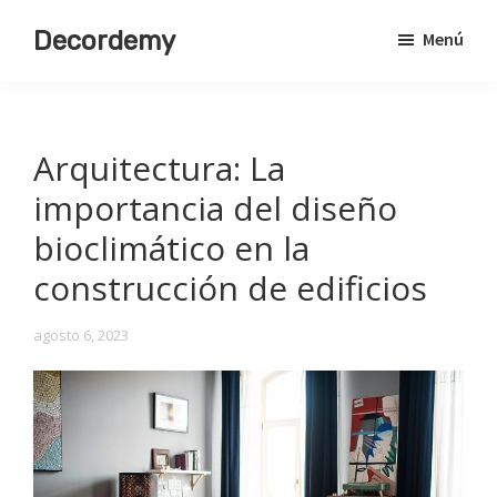
Saltar
Decordemy
Menú
al
Academia
contenido
de
principal
Decoración
Arquitectura: La
importancia del diseño
bioclimático en la
construcción de edificios
agosto 6, 2023