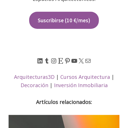
Suscribirse (10 €/mes)
LinkedIn
Tumblr
Instagram
Etsy
Pinterest
YouTube
X
Correo electrónico
Arquitecturas3D
|
Cursos Arquitectura
|
Decoración
|
Inversión Inmobiliaria
Artículos relacionados: