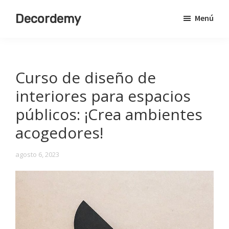
Saltar
Decordemy
Menú
al
Academia
contenido
de
principal
Decoración
Curso de diseño de
interiores para espacios
públicos: ¡Crea ambientes
acogedores!
agosto 6, 2023