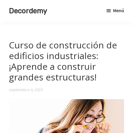
Saltar
Decordemy
Menú
al
Academia
contenido
de
principal
Decoración
Curso de construcción de
edificios industriales:
¡Aprende a construir
grandes estructuras!
septiembre 4, 2023