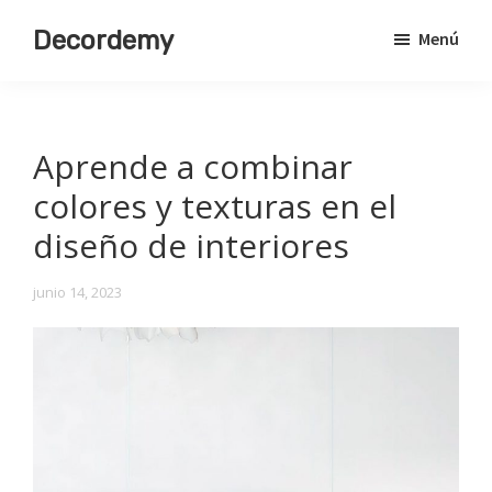
Saltar
Decordemy
Menú
al
Academia
contenido
de
principal
Decoración
Aprende a combinar
colores y texturas en el
diseño de interiores
junio 14, 2023