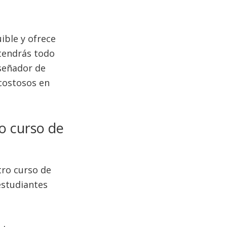
ible y ofrece
btendrás todo
iseñador de
 costosos en
o curso de
tro curso de
estudiantes