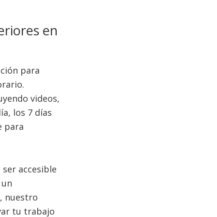
eriores en
pción para
rario.
uyendo videos,
ía, los 7 días
e para
 ser accesible
 un
, nuestro
var tu trabajo