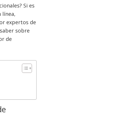
ionales? Si es
 línea,
or expertos de
s saber sobre
or de
de