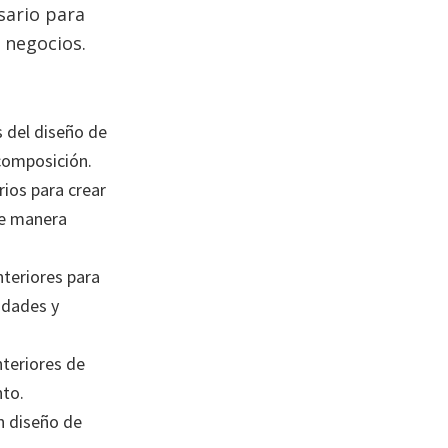
sario para
 negocios.
s del diseño de
 composición.
ios para crear
de manera
nteriores para
idades y
nteriores de
nto.
n diseño de