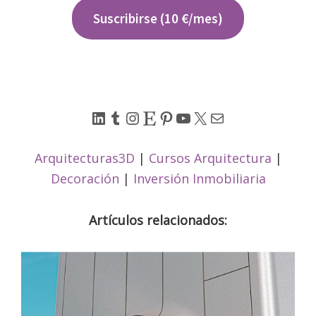
Suscribirse (10 €/mes)
LinkedIn
Tumblr
Instagram
Etsy
Pinterest
YouTube
X
Correo electrónico
Arquitecturas3D
|
Cursos Arquitectura
|
Decoración
|
Inversión Inmobiliaria
Artículos relacionados: