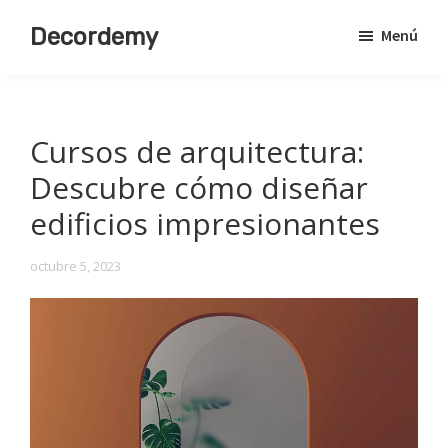
Saltar
Decordemy
Menú
al
Academia
contenido
de
principal
Decoración
Cursos de arquitectura:
Descubre cómo diseñar
edificios impresionantes
octubre 5, 2023