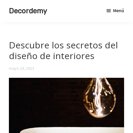
Saltar
Decordemy
Menú
al
Academia
contenido
de
principal
Decoración
Descubre los secretos del
diseño de interiores
mayo 29, 2023