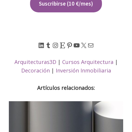
Suscribirse (10 €/mes)
LinkedIn
Tumblr
Instagram
Etsy
Pinterest
YouTube
X
Correo electrónico
Arquitecturas3D
|
Cursos Arquitectura
|
Decoración
|
Inversión Inmobiliaria
Artículos relacionados: