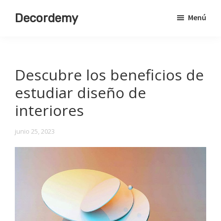
Saltar
Decordemy
Menú
al
Academia
contenido
de
principal
Decoración
Descubre los beneficios de
estudiar diseño de
interiores
junio 25, 2023