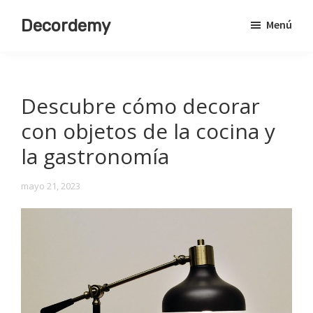
Saltar
Decordemy
Menú
al
Academia
contenido
de
principal
Decoración
Descubre cómo decorar
con objetos de la cocina y
la gastronomía
mayo 21, 2023