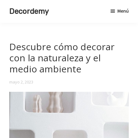
Saltar
Decordemy
Menú
al
Academia
contenido
de
principal
Decoración
Descubre cómo decorar
con la naturaleza y el
medio ambiente
mayo 2, 2023