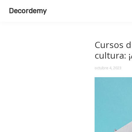
Saltar
Saltar
Decordemy
a
al
Academia
la
contenido
de
navegación
principal
Decoración
principal
Cursos d
cultura: 
octubre 4, 2023