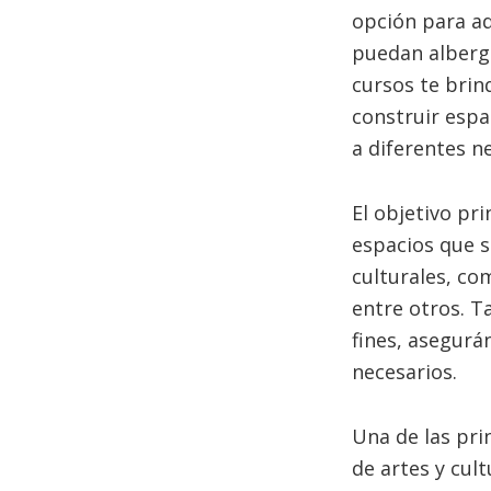
opción para aq
puedan alberga
cursos te brin
construir espa
a diferentes n
El objetivo pr
espacios que s
culturales, co
entre otros. T
fines, asegurá
necesarios.
Una de las pri
de artes y cul