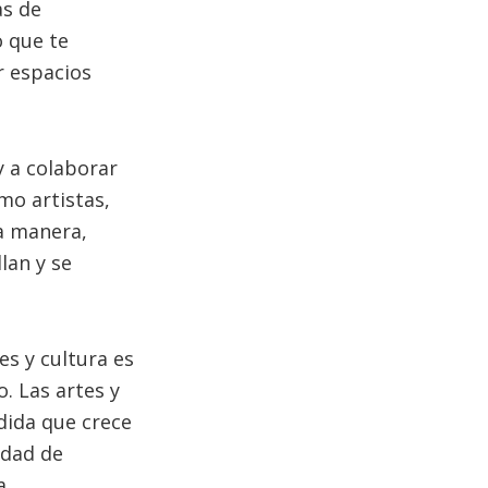
as de
o que te
r espacios
y a colaborar
omo artistas,
ta manera,
lan y se
es y cultura es
. Las artes y
dida que crece
idad de
a.