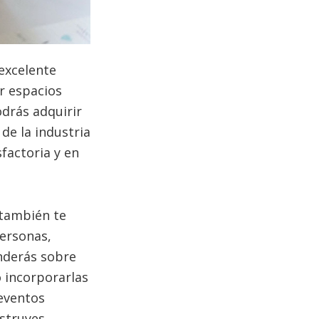
 excelente
r espacios
odrás adquirir
de la industria
sfactoria y en
 también te
personas,
enderás sobre
o incorporarlas
 eventos
struyes.