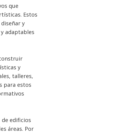
vos que
tísticas. Estos
 diseñar y
 y adaptables
construir
sticas y
es, talleres,
s para estos
normativos
de edificios
les áreas. Por