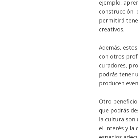
ejemplo, apren
construcción, c
permitirá tene
creativos.
Además, estos 
con otros profe
curadores, pro
podrás tener 
producen event
Otro beneficio
que podrás des
la cultura son
el interés y la
espacios adec