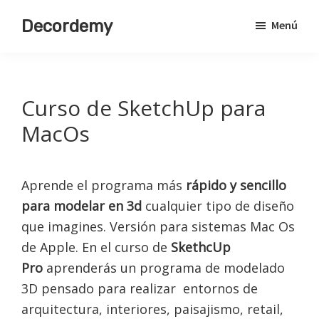
Saltar
Decordemy
Menú
al
Academia
contenido
de
principal
Decoración
Curso de SketchUp para
MacOs
Aprende el programa más
rápido y sencillo
para modelar en 3d
cualquier tipo de diseño
que imagines. Versión para sistemas Mac Os
de Apple. En el curso de
SkethcUp
Pro
aprenderás un programa de modelado
3D pensado para realizar entornos de
arquitectura, interiores, paisajismo, retail,