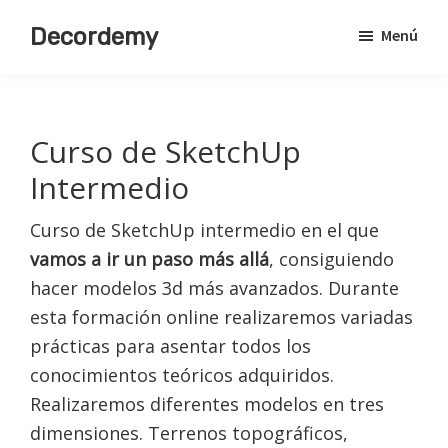
Saltar
Decordemy
Menú
al
Academia
contenido
de
principal
Decoración
Curso de SketchUp
Intermedio
Curso de SketchUp intermedio en el que
vamos a ir un paso más allá
, consiguiendo
hacer modelos 3d más avanzados. Durante
esta formación online realizaremos variadas
prácticas para asentar todos los
conocimientos teóricos adquiridos.
Realizaremos diferentes modelos en tres
dimensiones. Terrenos topográficos,