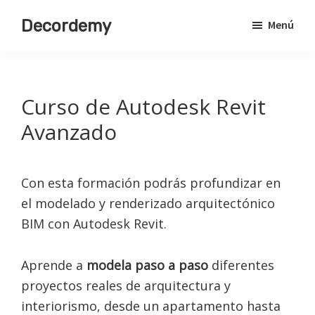
Saltar
Decordemy
Menú
al
Academia
contenido
de
principal
Decoración
Curso de Autodesk Revit
Avanzado
Con esta formación podrás profundizar en
el modelado y renderizado arquitectónico
BIM con Autodesk Revit.
Aprende a
modela paso a paso
diferentes
proyectos reales de arquitectura y
interiorismo, desde un apartamento hasta