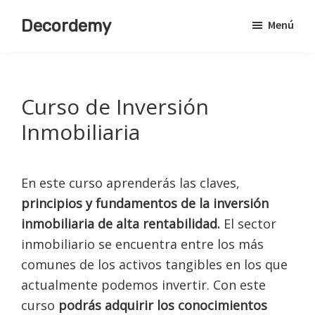
Saltar
Decordemy
Menú
al
Academia
contenido
de
principal
Decoración
Curso de Inversión
Inmobiliaria
En este curso aprenderás las claves,
principios y fundamentos de la inversión
inmobiliaria de alta rentabilidad.
El sector
inmobiliario se encuentra entre los más
comunes de los activos tangibles en los que
actualmente podemos invertir. Con este
curso
podrás adquirir los conocimientos