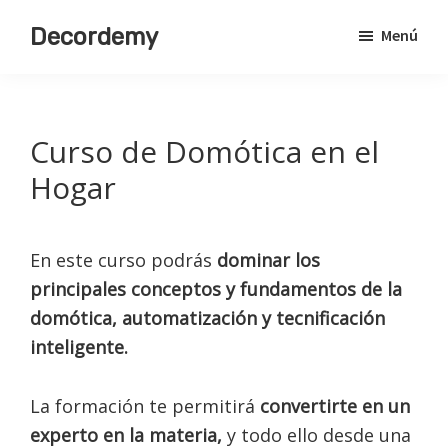
Saltar
Decordemy
Menú
al
Academia
contenido
de
principal
Decoración
Curso de Domótica en el
Hogar
En este curso podrás
dominar los
principales conceptos y fundamentos de la
domótica, automatización y tecnificación
inteligente.
La formación te permitirá
convertirte en un
experto en la materia,
y todo ello desde una