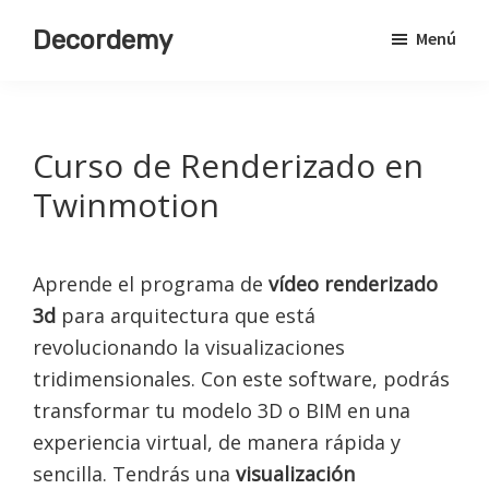
Saltar
Decordemy
Menú
al
Academia
contenido
de
principal
Decoración
Curso de Renderizado en
Twinmotion
Aprende el programa de
vídeo renderizado
3d
para arquitectura que está
revolucionando la visualizaciones
tridimensionales. Con este software, podrás
transformar tu modelo 3D o BIM en una
experiencia virtual, de manera rápida y
sencilla. Tendrás una
visualización